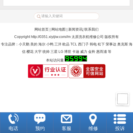
网站首页
|
网站地图
|
新闻资讯
|
联系我们
Copyright
http://0351.xiyijiw.com//m
太原洗衣机维修公司
版权所有
专注品牌：小天鹅 美的 海尔 小鸭 三洋 欧品 TCL 西门子 韩电 松下 荣事达 奥克斯 海
信 樱花 大宇 统帅 三星 LG 博世 卡迪 威力 金羚 惠而浦 等
本站访问量
电话
预约
客服
维修
投诉