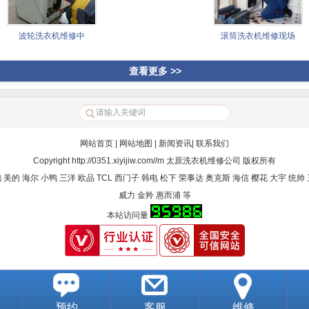
波轮洗衣机维修中
滚筒洗衣机维修现场
查看更多 >>
网站首页
|
网站地图
|
新闻资讯
|
联系我们
Copyright
http://0351.xiyijiw.com//m
太原洗衣机维修公司
版权所有
的 海尔 小鸭 三洋 欧品 TCL 西门子 韩电 松下 荣事达 奥克斯 海信 樱花 大宇 统帅 
威力 金羚 惠而浦 等
本站访问量
预约
客服
维修