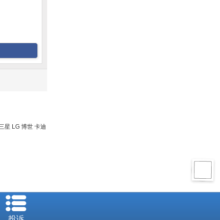
三星 LG 博世 卡迪
投诉